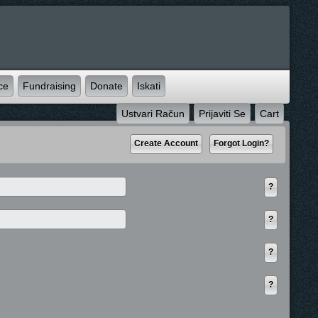
ce
Fundraising
Donate
Iskati
Ustvari Račun
Prijaviti Se
Cart