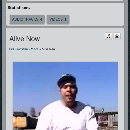
Statistiken:
AUDIO TRACKS:
4
VIDEOS:
1
Alive Now
Lex Luchyano
»
Video
» Alive Now